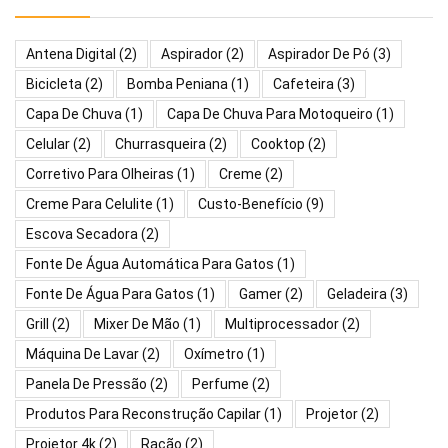
Antena Digital
(2)
Aspirador
(2)
Aspirador De Pó
(3)
Bicicleta
(2)
Bomba Peniana
(1)
Cafeteira
(3)
Capa De Chuva
(1)
Capa De Chuva Para Motoqueiro
(1)
Celular
(2)
Churrasqueira
(2)
Cooktop
(2)
Corretivo Para Olheiras
(1)
Creme
(2)
Creme Para Celulite
(1)
Custo-Benefício
(9)
Escova Secadora
(2)
Fonte De Água Automática Para Gatos
(1)
Fonte De Água Para Gatos
(1)
Gamer
(2)
Geladeira
(3)
Grill
(2)
Mixer De Mão
(1)
Multiprocessador
(2)
Máquina De Lavar
(2)
Oxímetro
(1)
Panela De Pressão
(2)
Perfume
(2)
Produtos Para Reconstrução Capilar
(1)
Projetor
(2)
Projetor 4k
(2)
Ração
(2)