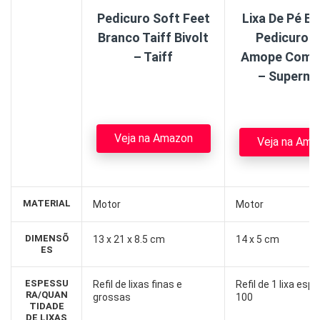
Pedicuro Soft Feet
Lixa De Pé El
Branco Taiff Bivolt
Pedicuro T
– Taiff
Amope Com 1 
– Superm
Veja na Amazon
Veja na Ama
MATERIAL
Motor
Motor
DIMENSÕ
‎13 x 21 x 8.5 cm
14 x 5 cm
ES
ESPESSU
Refil de lixas finas e
Refil de 1 lixa esp
RA/QUAN
grossas
100
TIDADE
DE LIXAS