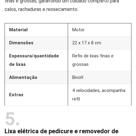
finas e grossas, garantindo um cuidado completo para
calos, rachaduras e ressecamento.
Material
Motor
Dimensões
22 x 17 x 8 cm
Espessura/quantidade
Refis de lixas finas e
de lixas
grossas
Alimentação
Bivolt
4 velocidades, acompanha
Extras
refil
5
Lixa elétrica de pedicure e removedor de