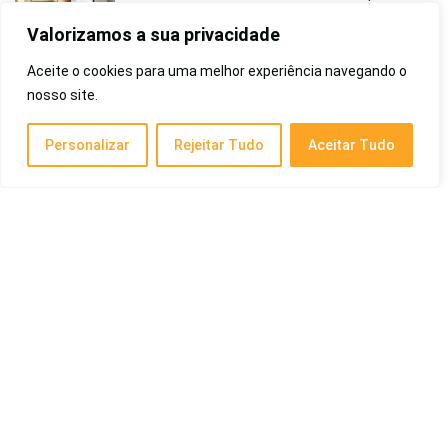
Ortopédico e Mais!
Valorizamos a sua privacidade
Saúde e Beleza
Aceite o cookies para uma melhor experiência navegando o
nosso site.
Melhor Mouse Sem Fio: Guia do Top 10 de
2026
Personalizar
Rejeitar Tudo
Aceitar Tudo
Eletrônicos
Melhor Hidratante Labial de 2026: Para Lábios
Ressecados, Barato, Nivea, Bepantol, com
Ácido Hialurônico, de Farmácia, com Cor e
Mais
Saúde e Beleza
Melhor Celular de 2026: Xiaomi, Samsung,
Custo-Benefício e Mais!
Eletrônicos