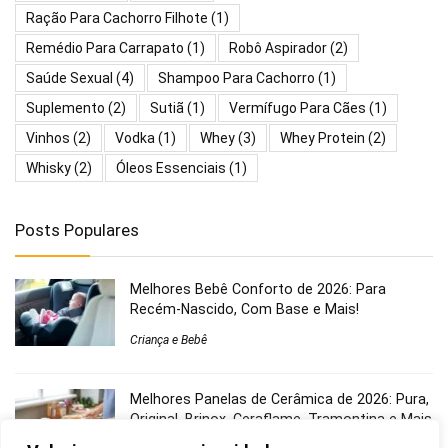
Ração Para Cachorro Filhote
(1)
Remédio Para Carrapato
(1)
Robô Aspirador
(2)
Saúde Sexual
(4)
Shampoo Para Cachorro
(1)
Suplemento
(2)
Sutiã
(1)
Vermífugo Para Cães
(1)
Vinhos
(2)
Vodka
(1)
Whey
(3)
Whey Protein
(2)
Whisky
(2)
Óleos Essenciais
(1)
Posts Populares
Melhores Bebê Conforto de 2026: Para
Recém-Nascido, Com Base e Mais!
Criança e Bebê
Melhores Panelas de Cerâmica de 2026: Pura,
Original, Brinox, Ceraflame, Tramontina e Mais