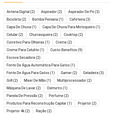
Antena Digital
(2)
Aspirador
(2)
Aspirador De Pó
(3)
Bicicleta
(2)
Bomba Peniana
(1)
Cafeteira
(3)
Capa De Chuva
(1)
Capa De Chuva Para Motoqueiro
(1)
Celular
(2)
Churrasqueira
(2)
Cooktop
(2)
Corretivo Para Olheiras
(1)
Creme
(2)
Creme Para Celulite
(1)
Custo-Benefício
(9)
Escova Secadora
(2)
Fonte De Água Automática Para Gatos
(1)
Fonte De Água Para Gatos
(1)
Gamer
(2)
Geladeira
(3)
Grill
(2)
Mixer De Mão
(1)
Multiprocessador
(2)
Máquina De Lavar
(2)
Oxímetro
(1)
Panela De Pressão
(2)
Perfume
(2)
Produtos Para Reconstrução Capilar
(1)
Projetor
(2)
Projetor 4k
(2)
Ração
(2)