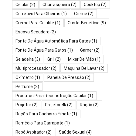
Celular
(2)
Churrasqueira
(2)
Cooktop
(2)
Corretivo Para Olheiras
(1)
Creme
(2)
Creme Para Celulite
(1)
Custo-Benefício
(9)
Escova Secadora
(2)
Fonte De Água Automática Para Gatos
(1)
Fonte De Água Para Gatos
(1)
Gamer
(2)
Geladeira
(3)
Grill
(2)
Mixer De Mão
(1)
Multiprocessador
(2)
Máquina De Lavar
(2)
Oxímetro
(1)
Panela De Pressão
(2)
Perfume
(2)
Produtos Para Reconstrução Capilar
(1)
Projetor
(2)
Projetor 4k
(2)
Ração
(2)
Ração Para Cachorro Filhote
(1)
Remédio Para Carrapato
(1)
Robô Aspirador
(2)
Saúde Sexual
(4)