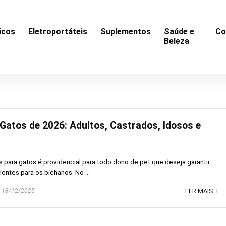
icos
Eletroportáteis
Suplementos
Saúde e
Co
Beleza
Gatos de 2026: Adultos, Castrados, Idosos e
para gatos é providencial para todo dono de pet que deseja garantir
entes para os bichanos. No ...
18/12/2025
LER MAIS +