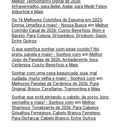
Melhor Termômetro Digital de 2026:
Infravermelho, para Bebê, Axilar, para Medir Febre,
Industrial e Mais
Os 16 Melhores Colchões de Espuma em 2025:
Emma, Umaflex e mais! - Nossa Busca
em
Melhor
Colchão Casal de 2026: Custo-Benefício, Bom e
Barato, Para Coluna, Ortopédico, Ortobom, Gazin,
Entre Outros
O que significa sonhar com peixe cozido? No
prato, panela e mais! - Sonhos com
em
Melhor
Jogo de Panelas de 2026: Antiaderente, Inox,
Cerâmica, Custo-Benefício e Mais
Sonhar com uma casa bagunçada: suja, mal
cuidada, muito velha e mais! - Sonhos com
em
Melhores Panelas de Cerâmica de 2026: Pura,
Original, Brinox, Ceraflame, Tramontina e Mais
Sonhar que está pintando o cabelo: de preto, loiro,
vermelho e mais! - Sonhos com
em
Melhor
Shampoo Tonalizante de 2026: Para Cabelos
Grisalhos Femininos, Cabelo Branco Feminino,
Para Disfarçar Cabelo Branco, Entre Outros