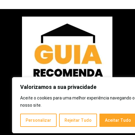
Valorizamos a sua privacidade
Aceite o cookies para uma melhor experiência navegando o
2025 © Guia Recomenda | Todos os Direitos Reservados
nosso site.
Como participante do Programa de Associados da Amazon e
Personalizar
Rejeitar Tudo
Aceitar Tudo
Programa de Afiliados Mercado Livre, somos remunerados
pelas compras qualificadas efetuadas.