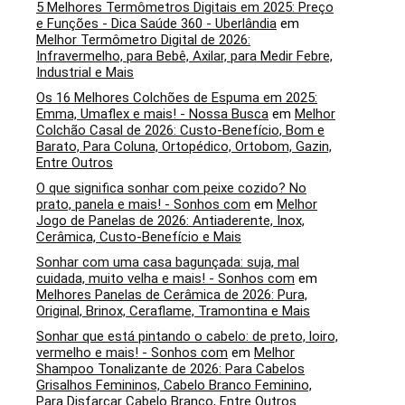
5 Melhores Termômetros Digitais em 2025: Preço
e Funções - Dica Saúde 360 - Uberlândia
em
Melhor Termômetro Digital de 2026:
Infravermelho, para Bebê, Axilar, para Medir Febre,
Industrial e Mais
Os 16 Melhores Colchões de Espuma em 2025:
Emma, Umaflex e mais! - Nossa Busca
em
Melhor
Colchão Casal de 2026: Custo-Benefício, Bom e
Barato, Para Coluna, Ortopédico, Ortobom, Gazin,
Entre Outros
O que significa sonhar com peixe cozido? No
prato, panela e mais! - Sonhos com
em
Melhor
Jogo de Panelas de 2026: Antiaderente, Inox,
Cerâmica, Custo-Benefício e Mais
Sonhar com uma casa bagunçada: suja, mal
cuidada, muito velha e mais! - Sonhos com
em
Melhores Panelas de Cerâmica de 2026: Pura,
Original, Brinox, Ceraflame, Tramontina e Mais
Sonhar que está pintando o cabelo: de preto, loiro,
vermelho e mais! - Sonhos com
em
Melhor
Shampoo Tonalizante de 2026: Para Cabelos
Grisalhos Femininos, Cabelo Branco Feminino,
Para Disfarçar Cabelo Branco, Entre Outros