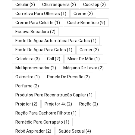
Celular
(2)
Churrasqueira
(2)
Cooktop
(2)
Corretivo Para Olheiras
(1)
Creme
(2)
Creme Para Celulite
(1)
Custo-Benefício
(9)
Escova Secadora
(2)
Fonte De Água Automática Para Gatos
(1)
Fonte De Água Para Gatos
(1)
Gamer
(2)
Geladeira
(3)
Grill
(2)
Mixer De Mão
(1)
Multiprocessador
(2)
Máquina De Lavar
(2)
Oxímetro
(1)
Panela De Pressão
(2)
Perfume
(2)
Produtos Para Reconstrução Capilar
(1)
Projetor
(2)
Projetor 4k
(2)
Ração
(2)
Ração Para Cachorro Filhote
(1)
Remédio Para Carrapato
(1)
Robô Aspirador
(2)
Saúde Sexual
(4)