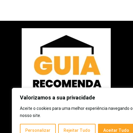
Valorizamos a sua privacidade
Aceite o cookies para uma melhor experiência navegando o
2025 © Guia Recomenda | Todos os Direitos Reservados
nosso site.
Como participante do Programa de Associados da Amazon e
Personalizar
Rejeitar Tudo
Aceitar Tudo
Programa de Afiliados Mercado Livre, somos remunerados