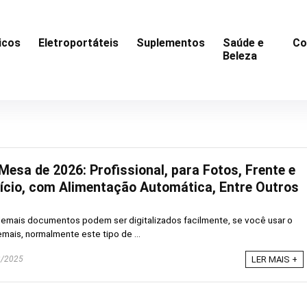
icos
Eletroportáteis
Suplementos
Saúde e
Co
Beleza
esa de 2026: Profissional, para Fotos, Frente e
ício, com Alimentação Automática, Entre Outros
 demais documentos podem ser digitalizados facilmente, se você usar o
ais, normalmente este tipo de ...
/2025
LER MAIS +