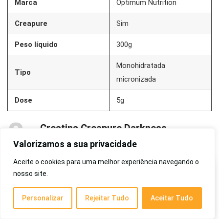
Marca
Optimum Nutrition
Creapure
Sim
Peso líquido
300g
Monohidratada
Tipo
micronizada
Dose
5g
8
Creatina Creapure Darkness
Para volumes extensos de treinos semanais
Valorizamos a sua privacidade
Aceite o cookies para uma melhor experiência navegando o
nosso site.
Personalizar
Rejeitar Tudo
Aceitar Tudo