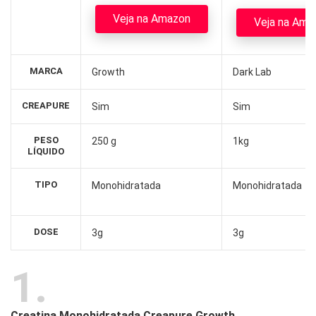
Veja na Amazon
Veja na Ama
MARCA
Growth
Dark Lab
CREAPURE
Sim
Sim
PESO
250 g
1kg
LÍQUIDO
TIPO
Monohidratada
Monohidratada
DOSE
3g
3g
1
Creatina Monohidratada Creapure Growth