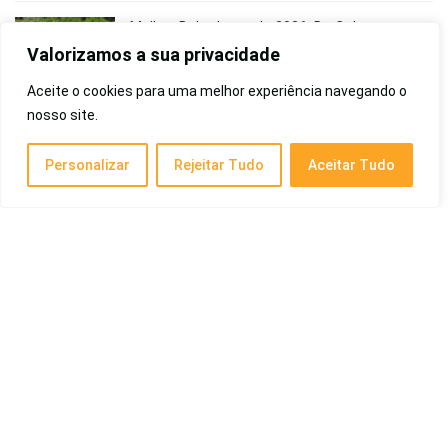
Melhor Bebedouro de 2026: De Coluna,
Industrial, com Compressor, de Mesa e
Valorizamos a sua privacidade
Outros
Aceite o cookies para uma melhor experiência navegando o
Eletrônicos
nosso site.
Melhores Papéis de Parede: Guia do top 10 de
Personalizar
Rejeitar Tudo
Aceitar Tudo
2026
Cotidiano
Melhor Depilador Elétrico de 2026: Partes
Íntimas, Philips, Feminino, para Virilha, a Laser,
Entre Outros
Saúde e Beleza
Melhor Smartwatch de 2026: Custo-
Benefício, da Xiaomi, Samsung e Outros!