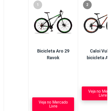
1
2
Bicicleta Aro 29
Caloi Vul
Ravok
bicicleta Ar
Veja no Mer
Livre
Veja no Mercado
Livre