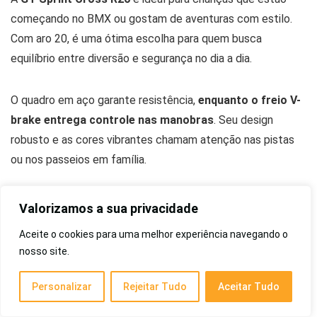
começando no BMX ou gostam de aventuras com estilo.
Com aro 20, é uma ótima escolha para quem busca
equilíbrio entre diversão e segurança no dia a dia.
O quadro em aço garante resistência,
enquanto o freio V-
brake entrega controle nas manobras
. Seu design
robusto e as cores vibrantes chamam atenção nas pistas
ou nos passeios em família.
Valorizamos a sua privacidade
Material
Aço
Aceite o cookies para uma melhor experiência navegando o
Tipo
Infantil
nosso site.
Velocidade
Sem marchas
Personalizar
Rejeitar Tudo
Aceitar Tudo
Peso
12kg