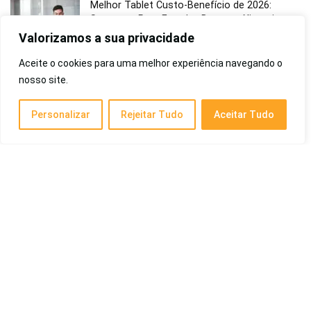
Melhor Tablet Custo-Benefício de 2026:
Samsung, Para Estudar, Baratos, Xiaomi,
Lenovo e Mais
Valorizamos a sua privacidade
Eletrônicos
Aceite o cookies para uma melhor experiência navegando o
nosso site.
Melhor Tablet para Trabalho de 2026: Preço
Qualidade, Android, Bom e Barato, Trabalhar
Personalizar
Rejeitar Tudo
Aceitar Tudo
com Office e Mais
Eletrônicos
Melhores Luvas de Muay Thai de 2026: 12Oz,
14Oz e Mais!
Treino e Outdoor
Melhores Câmeras Instantâneas de 2026:
Polaroid, Fujifilm ou Polaroid, Instax Mini 12,
Kodak Printomatic, Entre Outros