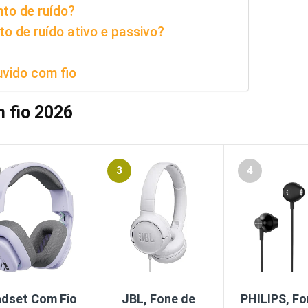
to de ruído?
o de ruído ativo e passivo?
uvido com fio
m fio 2026
3
4
dset Com Fio
JBL, Fone de
PHILIPS, Fo