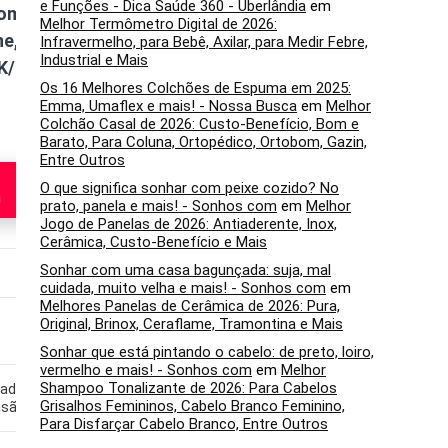
e Funções - Dica Saúde 360 - Uberlândia
em
com
J15000L15N1L,
de ouvido intra-
Melhor Termômetro Digital de 2026:
ne,
Earbuds 105, Fone
auriculares com
Infravermelho, para Bebê, Axilar, para Medir Febre,
Industrial e Mais
K/00
de Ouvido com
fio ErgoFit RP-
Os 16 Melhores Colchões de Espuma em 2025:
Microfone
HJE120-K
Emma, Umaflex e mais! - Nossa Busca
em
Melhor
Colchão Casal de 2026: Custo-Benefício, Bom e
Barato, Para Coluna, Ortopédico, Ortobom, Gazin,
Entre Outros
Veja na
Veja na
O que significa sonhar com peixe cozido? No
n
Amazon
Amazon
prato, panela e mais! - Sonhos com
em
Melhor
Jogo de Panelas de 2026: Antiaderente, Inox,
Cerâmica, Custo-Benefício e Mais
Sonhar com uma casa bagunçada: suja, mal
Intra-auricular
Intra-auricular
cuidada, muito velha e mais! - Sonhos com
em
Melhores Panelas de Cerâmica de 2026: Pura,
1,2 m
1 m
Original, Brinox, Ceraflame, Tramontina e Mais
Sonhar que está pintando o cabelo: de preto, loiro,
vermelho e mais! - Sonhos com
em
Melhor
Shampoo Tonalizante de 2026: Para Cabelos
hado
Estrutura simples, não
Estrutura leve, sem
Grisalhos Femininos, Cabelo Branco Feminino,
nsão
resistente à água
proteção contra água
Para Disfarçar Cabelo Branco, Entre Outros