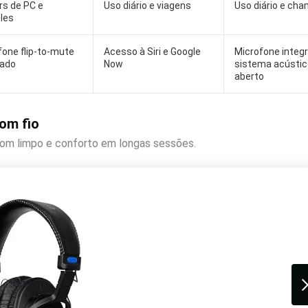
s de PC e
Uso diário e viagens
Uso diário e ch
les
fone flip-to-mute
Acesso à Siri e Google
Microfone integ
rado
Now
sistema acústic
aberto
om fio
Som limpo e conforto em longas sessões.