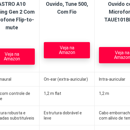
ASTRO A10
Ouvido, Tune 500,
Ouvido 
ing Gen 2 Com
Com Fio
Microfo
ofone Flip-to-
TAUE101B
mute
Veja na
Amazon
Veja na
Veja na
Amazo
Amazon
maural
On-ear (extra-auricular)
Intra-auricular
 com controle de
1,2 m flat
1,2 m
me
tura robusta e
Estrutura dobrável e
Cabo emborrac
adas substituíveis
leve
com alívio de te