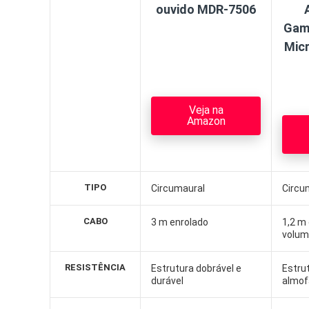
ouvido MDR-7506
Gam
Micr
Veja na
Amazon
TIPO
Circumaural
Circu
CABO
3 m enrolado
1,2 m
volu
RESISTÊNCIA
Estrutura dobrável e
Estru
durável
almof