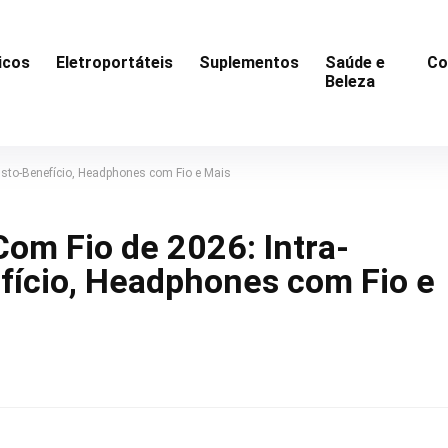
icos
Eletroportáteis
Suplementos
Saúde e
Co
Beleza
usto-Benefício, Headphones com Fio e Mais
om Fio de 2026: Intra-
fício, Headphones com Fio e