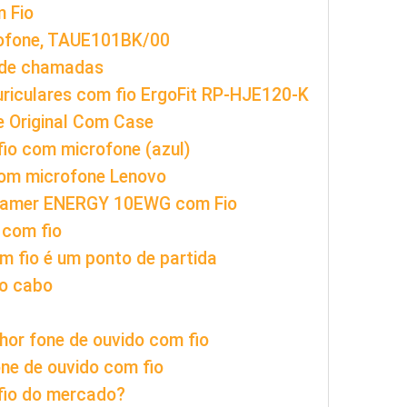
m Fio
rofone, TAUE101BK/00
 de chamadas
uriculares com fio ErgoFit RP-HJE120-K
 Original Com Case
io com microfone (azul)
com microfone Lenovo
Gamer ENERGY 10EWG com Fio
 com fio
m fio é um ponto de partida
 o cabo
hor fone de ouvido com fio
ne de ouvido com fio
 fio do mercado?