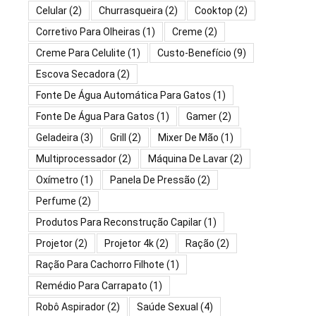
Celular
(2)
Churrasqueira
(2)
Cooktop
(2)
Corretivo Para Olheiras
(1)
Creme
(2)
Creme Para Celulite
(1)
Custo-Benefício
(9)
Escova Secadora
(2)
Fonte De Água Automática Para Gatos
(1)
Fonte De Água Para Gatos
(1)
Gamer
(2)
Geladeira
(3)
Grill
(2)
Mixer De Mão
(1)
Multiprocessador
(2)
Máquina De Lavar
(2)
Oxímetro
(1)
Panela De Pressão
(2)
Perfume
(2)
Produtos Para Reconstrução Capilar
(1)
Projetor
(2)
Projetor 4k
(2)
Ração
(2)
Ração Para Cachorro Filhote
(1)
Remédio Para Carrapato
(1)
Robô Aspirador
(2)
Saúde Sexual
(4)