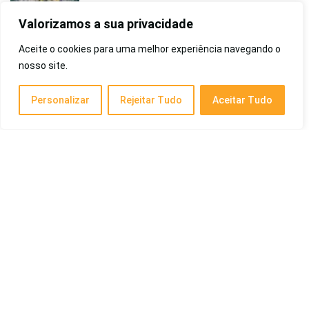
Treino e Outdoor
Valorizamos a sua privacidade
Aceite o cookies para uma melhor experiência navegando o
Melhores Cadeiras de Escritório de 2026:
nosso site.
Ergonômicas para Home Office, Melhores
Marcas, para a Coluna, do Mundo, Gamer,
Entre Outras
Personalizar
Rejeitar Tudo
Aceitar Tudo
Cotidiano
Melhor Monitor Gamer: 4k, Curvo, 240Hz,
144Hz, 32 Polegadas, 27 Polegadas e Mais
Eletrônicos
Melhores Coturnos Militares de 2026:
Masculinos, Femininos, Atalaia Botas
Militares e Mais
Cotidiano