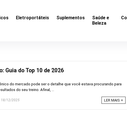
icos
Eletroportáteis
Suplementos
Saúde e
Co
Beleza
: Guia do Top 10 de 2026
ênico do mercado pode ser o detalhe que você estava procurando para
ultados do seu treino. Afinal, ...
18/12/2025
LER MAIS +