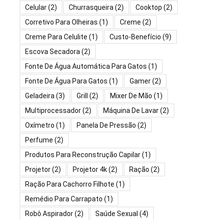
Celular
(2)
Churrasqueira
(2)
Cooktop
(2)
Corretivo Para Olheiras
(1)
Creme
(2)
Creme Para Celulite
(1)
Custo-Benefício
(9)
Escova Secadora
(2)
Fonte De Água Automática Para Gatos
(1)
Fonte De Água Para Gatos
(1)
Gamer
(2)
Geladeira
(3)
Grill
(2)
Mixer De Mão
(1)
Multiprocessador
(2)
Máquina De Lavar
(2)
Oxímetro
(1)
Panela De Pressão
(2)
Perfume
(2)
Produtos Para Reconstrução Capilar
(1)
Projetor
(2)
Projetor 4k
(2)
Ração
(2)
Ração Para Cachorro Filhote
(1)
Remédio Para Carrapato
(1)
Robô Aspirador
(2)
Saúde Sexual
(4)