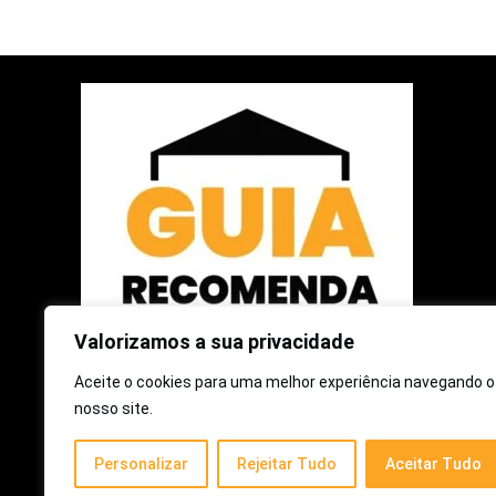
Valorizamos a sua privacidade
Aceite o cookies para uma melhor experiência navegando o
2025 © Guia Recomenda | Todos os Direitos Reservados
nosso site.
Como participante do Programa de Associados da Amazon e
Personalizar
Rejeitar Tudo
Aceitar Tudo
Programa de Afiliados Mercado Livre, somos remunerados
pelas compras qualificadas efetuadas.