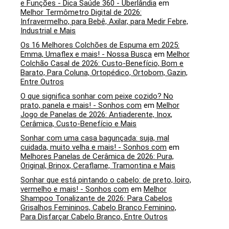
e Funções - Dica Saúde 360 - Uberlândia
em
Melhor Termômetro Digital de 2026:
Infravermelho, para Bebê, Axilar, para Medir Febre,
Industrial e Mais
Os 16 Melhores Colchões de Espuma em 2025:
Emma, Umaflex e mais! - Nossa Busca
em
Melhor
Colchão Casal de 2026: Custo-Benefício, Bom e
Barato, Para Coluna, Ortopédico, Ortobom, Gazin,
Entre Outros
O que significa sonhar com peixe cozido? No
prato, panela e mais! - Sonhos com
em
Melhor
Jogo de Panelas de 2026: Antiaderente, Inox,
Cerâmica, Custo-Benefício e Mais
Sonhar com uma casa bagunçada: suja, mal
cuidada, muito velha e mais! - Sonhos com
em
Melhores Panelas de Cerâmica de 2026: Pura,
Original, Brinox, Ceraflame, Tramontina e Mais
Sonhar que está pintando o cabelo: de preto, loiro,
vermelho e mais! - Sonhos com
em
Melhor
Shampoo Tonalizante de 2026: Para Cabelos
Grisalhos Femininos, Cabelo Branco Feminino,
Para Disfarçar Cabelo Branco, Entre Outros