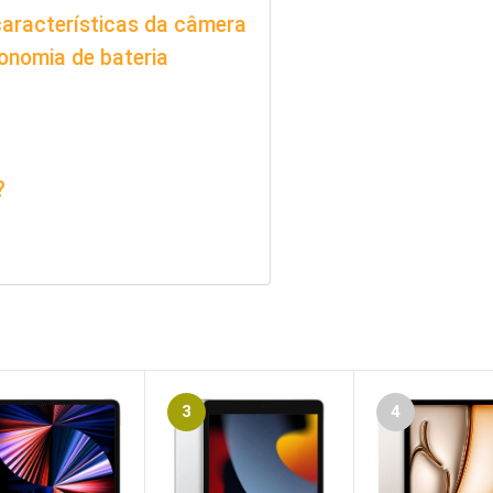
aracterísticas da câmera
tonomia de bateria
?
3
4