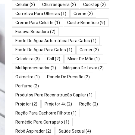
Celular
(2)
Churrasqueira
(2)
Cooktop
(2)
Corretivo Para Olheiras
(1)
Creme
(2)
Creme Para Celulite
(1)
Custo-Benefício
(9)
Escova Secadora
(2)
Fonte De Água Automática Para Gatos
(1)
Fonte De Água Para Gatos
(1)
Gamer
(2)
Geladeira
(3)
Grill
(2)
Mixer De Mão
(1)
Multiprocessador
(2)
Máquina De Lavar
(2)
Oxímetro
(1)
Panela De Pressão
(2)
Perfume
(2)
Produtos Para Reconstrução Capilar
(1)
Projetor
(2)
Projetor 4k
(2)
Ração
(2)
Ração Para Cachorro Filhote
(1)
Remédio Para Carrapato
(1)
Robô Aspirador
(2)
Saúde Sexual
(4)