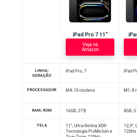
iPad Pro 7 11”
iPa
Veja na
Amazon
LINHA;
iPad Pro; 7
iPad Pr
GERAÇÃO
PROCESSADOR
M4; 10 núcleos
M1; 8 
RAM; ROM
16GB; 2TB
8GB; 
TELA
11″; Ultra Retina XDR
12,9″; 
Tecnologia ProMotion e
120Hz
True Tone; 120Hz