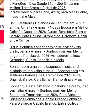
e Funções - Dica Saúde 360 - Uberlândia
em
Melhor Termômetro Digital de 2026:
Infravermelho, para Bebê, Axilar, para Medir Febre,
Industrial e Mais
Os 16 Melhores Colchões de Espuma em 2025:
13”
iPad Air 6 11”
iPad Pro 7 256GB
Emma, Umaflex e mais! - Nossa Busca
em
Melhor
Colchão Casal de 2026: Custo-Benefício, Bom e
Veja na
Veja na
Barato, Para Coluna, Ortopédico, Ortobom, Gazin,
Amazon
Amazon
Entre Outros
O que significa sonhar com peixe cozido? No
prato, panela e mais! - Sonhos com
em
Melhor
Jogo de Panelas de 2026: Antiaderente, Inox,
iPad Air; 6
iPad Pro; 7
Cerâmica, Custo-Benefício e Mais
Sonhar com uma casa bagunçada: suja, mal
M3; 8 núcleos
M4; 10 núcleos
cuidada, muito velha e mais! - Sonhos com
em
Melhores Panelas de Cerâmica de 2026: Pura,
Original, Brinox, Ceraflame, Tramontina e Mais
Sonhar que está pintando o cabelo: de preto, loiro,
8GB; 1TB
8GB; 256GB
vermelho e mais! - Sonhos com
em
Melhor
Shampoo Tonalizante de 2026: Para Cabelos
; 60Hz
11″; Liquid Retina; 60Hz
11″; Ultra Retina XDR
Grisalhos Femininos, Cabelo Branco Feminino,
Tecnologia ProMotion e
Para Disfarçar Cabelo Branco, Entre Outros
True Tone; 120Hz