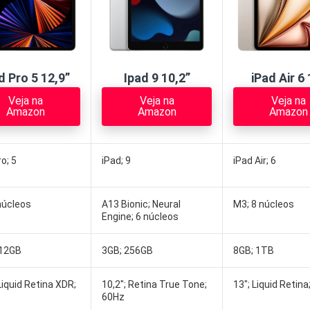
d Pro 5 12,9”
Ipad 9 10,2”
iPad Air 6 
Veja na
Veja na
Veja na
Amazon
Amazon
Amazon
o; 5
iPad; 9
iPad Air; 6
núcleos
A13 Bionic; Neural
M3; 8 núcleos
Engine; 6 núcleos
512GB
3GB; 256GB
8GB; 1TB
Liquid Retina XDR;
10,2″; Retina True Tone;
13″; Liquid Retina
60Hz