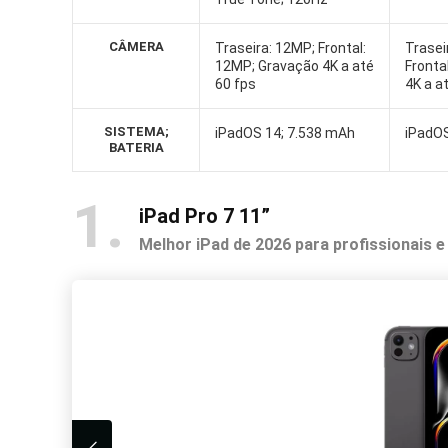
CÂMERA
Traseira: 12MP; Frontal:
Trasei
12MP; Gravação 4K a até
Fronta
60 fps
4K a a
SISTEMA;
iPadOS 14; 7.538 mAh
iPadOS
BATERIA
1
iPad Pro 7 11”
Melhor iPad de 2026 para profissionais 