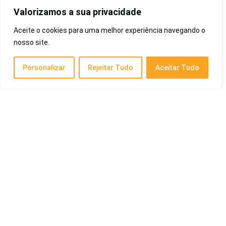
Bluetooth, Custo-Benefício, Barato e Mais
Valorizamos a sua privacidade
Eletrônicos
Aceite o cookies para uma melhor experiência navegando o
nosso site.
Melhor Creme para Celulite de 2026: Grau 4,
Profissional, nas Pernas, Nível Bye Bye e Mais
Personalizar
Rejeitar Tudo
Aceitar Tudo
Saúde e Beleza
Melhor Home Theater de 2026: JBL, Custo-
Benefício e Mais!
Cotidiano
Melhor Shampoo para Lavar Carros de 2026:
Snow Foam, Carro Preto, Neutro, Com Cera,
Luxcar e Mais
Cotidiano