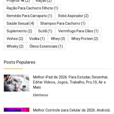
Projetor 4k
(2)
Ração
(2)
Ração Para Cachorro Filhote
(1)
Remédio Para Carrapato
(1)
Robô Aspirador
(2)
Saúde Sexual
(4)
Shampoo Para Cachorro
(1)
Suplemento
(2)
Sutiã
(1)
Vermífugo Para Cães
(1)
Vinhos
(2)
Vodka
(1)
Whey
(3)
Whey Protein
(2)
Whisky
(2)
Óleos Essenciais
(1)
Posts Populares
Melhor iPad de 2026: Para Estudar, Desenhar,
Editar Vídeos, Jogos, Trabalho, Pro,10, Air e
Mais
Eletrônicos
Melhor Controle para Celular de 2026: Android,