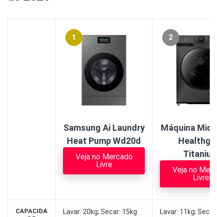
1
2
Samsung Ai Laundry
Máquina Mide
Heat Pump Wd20d
Healthgu
Titaniu
Veja no Mercado
Livre
Veja no Mer
Livre
CAPACIDA
Lavar: 20kg; Secar: 15kg
Lavar: 11kg; Secar