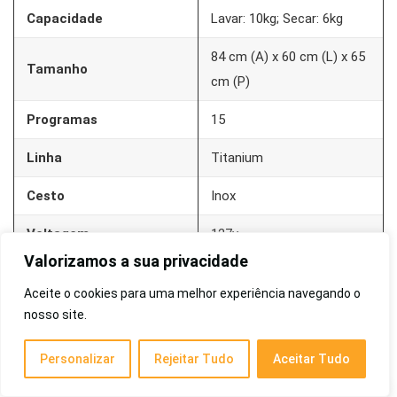
Capacidade
Lavar: 10kg; Secar: 6kg
84 cm (A) x 60 cm (L) x 65
Tamanho
cm (P)
Programas
15
Linha
Titanium
Cesto
Inox
Voltagem
127v
Valorizamos a sua privacidade
7
Aceite o cookies para uma melhor experiência navegando o
nosso site.
Electrolux Perfect Care Inverter LSP11
Alta capacidade para secar e reduzir rugas.
Personalizar
Rejeitar Tudo
Aceitar Tudo