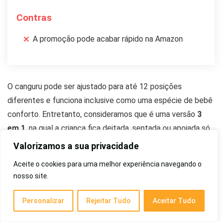
Contras
A promoção pode acabar rápido na Amazon
O canguru pode ser ajustado para até 12 posições
diferentes e funciona inclusive como uma espécie de bebê
conforto. Entretanto, consideramos que é uma versão
3
em 1
, na qual a criança fica deitada, sentada ou apoiada só
no banquinho.
Valorizamos a sua privacidade
Aceite o cookies para uma melhor experiência navegando o
Para facilitar a vida das mães, o modelo possui bolsos em
nosso site.
todas as partes para guardar pertences. Já os materiais
principais são
algodão e poliéster
que além de macios
Personalizar
Rejeitar Tudo
Aceitar Tudo
duram por muitos anos.