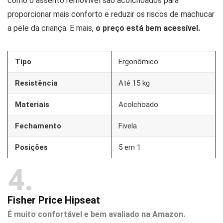
como o assento removível são acolchoados para
proporcionar mais conforto e reduzir os riscos de machucar
a pele da criança. E mais,
o preço está bem acessível.
Tipo
Ergonômico
Resistência
Até 15 kg
Materiais
Acolchoado
Fechamento
Fivela
Posições
5 em 1
4
Fisher Price Hipseat
É muito confortável e bem avaliado na Amazon.