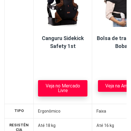
Canguru Sidekick
Bolsa de tran
Safety 1st
Boba
Veja no Mercado
Veja na Ama
Livre
TIPO
Ergonômico
Faixa
RESISTÊN
Até 18 kg
Até 16 kg
CIA