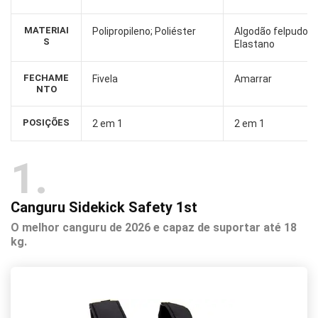
MATERIAI
Polipropileno; Poliéster
Algodão felpudo f
S
Elastano
FECHAME
Fivela
Amarrar
NTO
POSIÇÕES
2 em 1
2 em 1
1
Canguru Sidekick Safety 1st
O melhor canguru de 2026 e capaz de suportar até 18
kg.