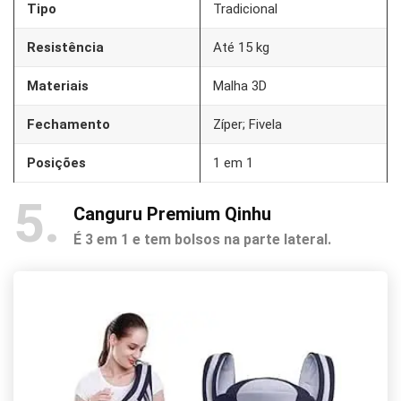
Tipo
Tradicional
Resistência
Até 15 kg
Materiais
Malha 3D
Fechamento
Zíper; Fivela
Posições
1 em 1
5
Canguru Premium Qinhu
É 3 em 1 e tem bolsos na parte lateral.