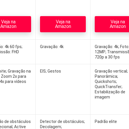
Veja na
Veja na
Veja na
Amazon
Amazon
Amazon
o: 4k 60 fps;
Gravação: 4k
Gravação: 4k; Foto
issão: FHD
12MP; Transmissã
720p a 30 fps
ite; Gravação na
EIS; Gestos
Gravação vertical;
l; Zoom 2x para
Panorâmica;
 4x para vídeos
Quickshots;
QuickTransfer;
Estabilização de
imagem
o de obstáculos
Detector de obstáculos;
Padrão elite
ecional; Active
Decolagem;