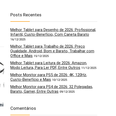
Posts Recentes
Melhor Tablet para Desenho de 2026: Profissional,
Infantil, Custo-Benefício, Com Caneta Barato
16/12/2025
Melhor Tablet para Trabalho de 2026: Preço
Qualidade, Android, Bom e Barato, Trabalhar com
Office e Mais
5
6
15/12/2025
Melhor Tablet para Leitura de 2026: Amazon,
Modo Leitura, Para Ler PDF, Entre Outros
11/12/2025
Melhor Monitor para PS5 de 2026: 4K, 120Hz,
Custo-Benefício e Mais
10/12/2025
Melhor Monitor para PS4 de 2026: 32 Polegadas,
Barato, Gamer, Entre Outras
09/12/2025
ni 3
Drone FAITDER
DJI Mini 2 SE Fly
Comentários
L900 Pro
More