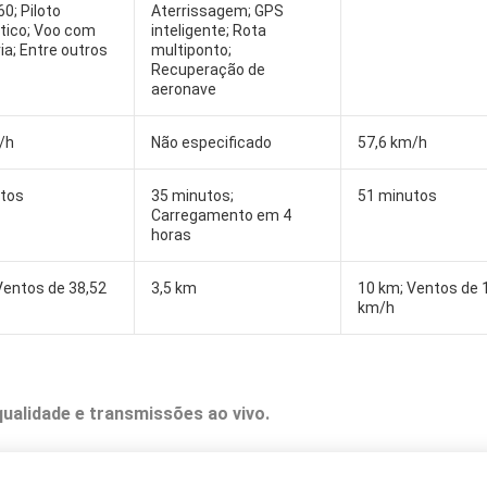
0; Piloto
Aterrissagem; GPS
tico; Voo com
inteligente; Rota
ia; Entre outros
multiponto;
Recuperação de
aeronave
/h
Não especificado
57,6 km/h
utos
35 minutos;
51 minutos
Carregamento em 4
horas
Ventos de 38,52
3,5 km
‎10 km; Ventos de 
km/h
qualidade e transmissões ao vivo.