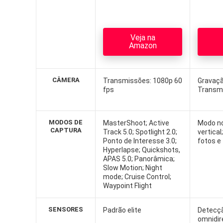
Veja na
Amazon
CÂMERA
Transmissões: 1080p 60
Gravaçã
fps
Transm
MODOS DE
MasterShoot; Active
Modo no
CAPTURA
Track 5.0; Spotlight 2.0;
vertica
Ponto de Interesse 3.0;
fotos e
Hyperlapse; Quickshots,
APAS 5.0; Panorâmica;
Slow Motion; Night
mode; Cruise Control;
Waypoint Flight
SENSORES
Padrão elite
Detecçã
omnidir