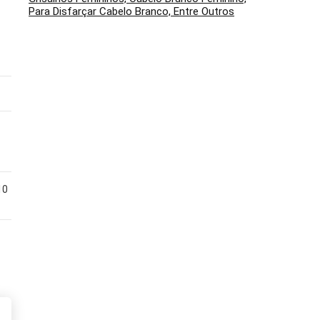
Aterrissagem
Para Disfarçar Cabelo Branco, Entre Outros
Não especificado
57,6 km/h
Não especificado
30 minutos
10
‎1,2 km
10 km: Ventos de 38,5
km/h