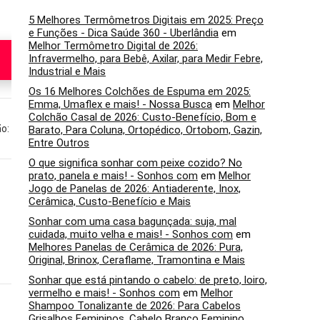
5 Melhores Termômetros Digitais em 2025: Preço
e Funções - Dica Saúde 360 - Uberlândia
em
Melhor Termômetro Digital de 2026:
Veja na
Veja na
Infravermelho, para Bebê, Axilar, para Medir Febre,
Amazon
Amazon
Industrial e Mais
Os 16 Melhores Colchões de Espuma em 2025:
Emma, Umaflex e mais! - Nossa Busca
em
Melhor
:
Gravação: 4k
Gravação: FHD;
Colchão Casal de 2026: Custo-Benefício, Bom e
o:
Transmissão: 720p 30
Barato, Para Coluna, Ortopédico, Ortobom, Gazin,
fps
Entre Outros
O que significa sonhar com peixe cozido? No
prato, panela e mais! - Sonhos com
em
Melhor
Padrão normal
Estabilização de
Jogo de Panelas de 2026: Antiaderente, Inox,
imagem; Foco
Cerâmica, Custo-Benefício e Mais
automático;
Panorâmica; QuickShots
Sonhar com uma casa bagunçada: suja, mal
cuidada, muito velha e mais! - Sonhos com
em
Melhores Panelas de Cerâmica de 2026: Pura,
Original, Brinox, Ceraflame, Tramontina e Mais
Sonhar que está pintando o cabelo: de preto, loiro,
vermelho e mais! - Sonhos com
em
Melhor
Padrão elite
Detecção de
Shampoo Tonalizante de 2026: Para Cabelos
obstáculos; Decolagem;
Grisalhos Femininos, Cabelo Branco Feminino,