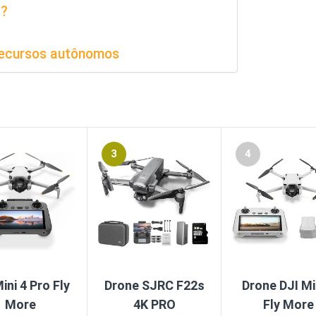
a?
 recursos autônomos
3
4
ini 4 Pro Fly
Drone SJRC F22s
Drone
DJI Mi
More
4K PRO
Fly More