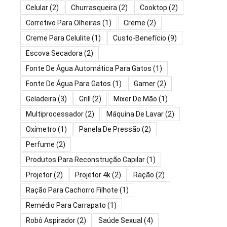
Celular
(2)
Churrasqueira
(2)
Cooktop
(2)
Corretivo Para Olheiras
(1)
Creme
(2)
Creme Para Celulite
(1)
Custo-Benefício
(9)
Escova Secadora
(2)
Fonte De Água Automática Para Gatos
(1)
Fonte De Água Para Gatos
(1)
Gamer
(2)
Geladeira
(3)
Grill
(2)
Mixer De Mão
(1)
Multiprocessador
(2)
Máquina De Lavar
(2)
Oxímetro
(1)
Panela De Pressão
(2)
Perfume
(2)
Produtos Para Reconstrução Capilar
(1)
Projetor
(2)
Projetor 4k
(2)
Ração
(2)
Ração Para Cachorro Filhote
(1)
Remédio Para Carrapato
(1)
Robô Aspirador
(2)
Saúde Sexual
(4)