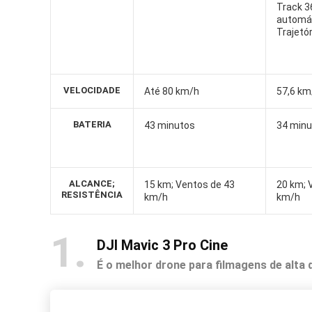
Track 36
automá
Trajetór
VELOCIDADE
Até 80 km/h
57,6 km
BATERIA
43 minutos
34 min
ALCANCE;
‎15 km; Ventos de 43
20 km; 
RESISTÊNCIA
km/h
km/h
1
DJI Mavic 3 Pro Cine
É o melhor drone para filmagens de alta 