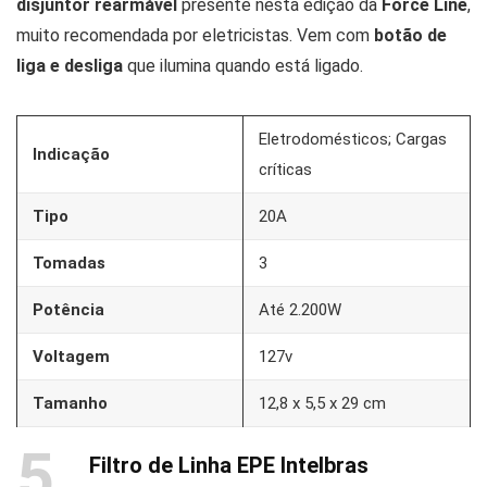
disjuntor rearmável
presente nesta edição da
Force Line
,
muito recomendada por eletricistas. Vem com
botão de
liga e desliga
que ilumina quando está ligado.
Eletrodomésticos; Cargas
Indicação
críticas
Tipo
20A
Tomadas
3
Potência
Até 2.200W
Voltagem
127v
Tamanho
12,8 x 5,5 x 29 cm
5
Filtro de Linha EPE Intelbras