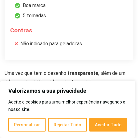
Boa marca
5 tomadas
Contras
Não indicado para geladeiras
Uma vez que tem o desenho
transparente
, além de um
diferencial estético diferente dos padrões mais comuns,
podemos ver se os fios estão todos conectados e assim
Valorizamos a sua privacidade
facilitar a identificação de problemas técnicos, no modelo.
Aceite o cookies para uma melhor experiência navegando o
nosso site.
De fato, este produto é desenvolvido de modo específico
Personalizar
Rejeitar Tudo
Aceitar Tudo
para evitar que os danos nas redes elétricas propiciados
por
raios
danifiquem as cargas conectadas. Sendo assim,