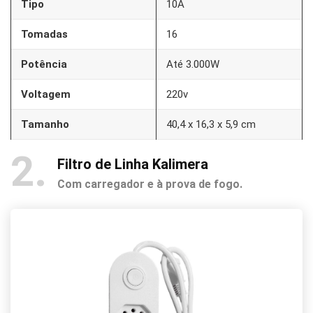
Tipo
10A
Tomadas
16
Potência
Até 3.000W
Voltagem
220v
Tamanho
40,4 x 16,3 x 5,9 cm
2
Filtro de Linha Kalimera
Com carregador e à prova de fogo.