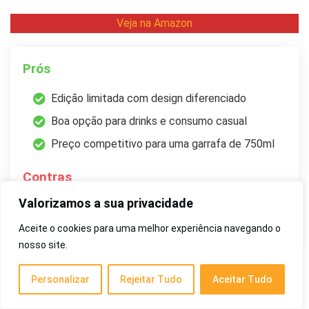
Veja na Amazon
Prós
Edição limitada com design diferenciado
Boa opção para drinks e consumo casual
Preço competitivo para uma garrafa de 750ml
Contras
Valorizamos a sua privacidade
Não é 100% agave, o que reduz a pureza do sabor
Aceite o cookies para uma melhor experiência navegando o
nosso site.
Para quem busca uma tequila com visual marcante e preço
Personalizar
Rejeitar Tudo
Aceitar Tudo
acessível, a
Jose Cuervo Silver Edição Limitada