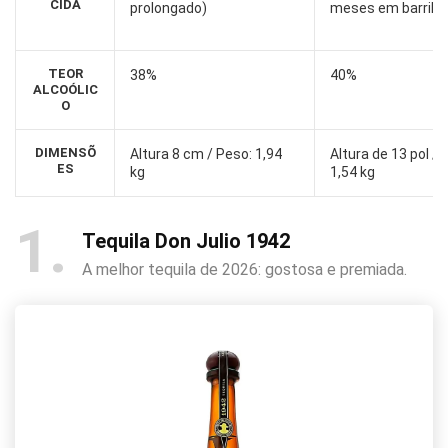
CIDA
prolongado)
meses em barril)
TEOR
38%
40%
ALCOÓLIC
O
DIMENSÕ
Altura 8 cm / Peso: 1,94
Altura de 13 pol / 
ES
kg
1,54 kg
1
Tequila Don Julio 1942
A melhor tequila de 2026: gostosa e premiada.