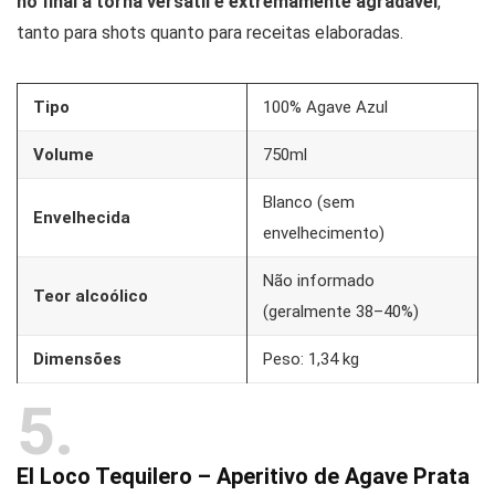
no final a torna versátil e extremamente agradável
,
tanto para shots quanto para receitas elaboradas.
Tipo
100% Agave Azul
Volume
750ml
Blanco (sem
Envelhecida
envelhecimento)
Não informado
Teor alcoólico
(geralmente 38–40%)
Dimensões
Peso: 1,34 kg
5
El Loco Tequilero – Aperitivo de Agave Prata