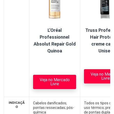
L’Oréal
Truss Profes
Professionnel
Hair Prote
Absolut Repair Gold
creme capi
Quinoa
Unisex
Veja no Mer
Livre
Veja no Mercado
Livre
INDICAÇÃ
Cabelos danificados;
Todos os tipos de
O
pontas ressecadas; pós-
uso térmico; prev
química
de pontas duplas