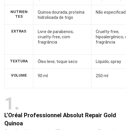
NUTRIEN
Quinoa dourada; proteína
Não especificado
TES
hidrolisada de trigo
EXTRAS
Livre de parabenos;
Cruelty-free;
cruelty-free; com
hipoalergênico; c
fragrância
fragrância
TEXTURA
Óleo leve; toque seco
Líquido; spray
VOLUME
90 ml
250 ml
1
L’Oréal Professionnel Absolut Repair Gold
Quinoa