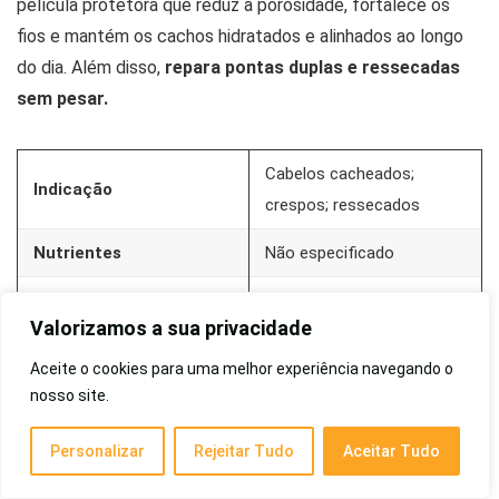
película protetora que reduz a porosidade, fortalece os
fios e mantém os cachos hidratados e alinhados ao longo
do dia. Além disso,
repara pontas duplas e ressecadas
sem pesar.
Cabelos cacheados;
Indicação
crespos; ressecados
Nutrientes
Não especificado
Cruelty-free;
Valorizamos a sua privacidade
Extras
hipoalergênico; fragrância
suave
Aceite o cookies para uma melhor experiência navegando o
nosso site.
Textura
Sérum; óleo leve
Personalizar
Rejeitar Tudo
Aceitar Tudo
Não especificado (padrão
Volume
unitário)