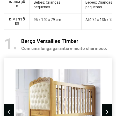
INDICAÇÃ
Bebês; Crianças
Bebês; Crianças
O
pequenas
pequenas
DIMENSÕ
95 x 140 x 79 cm
Até 74 x 136 x 78,
ES
1
Berço Versailles Timber
Com uma longa garantia e muito charmoso.