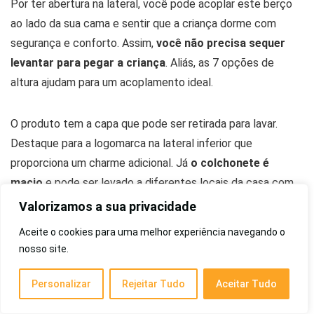
Por ter abertura na lateral, você pode acoplar este berço
ao lado da sua cama e sentir que a criança dorme com
segurança e conforto. Assim,
você não precisa sequer
levantar para pegar a criança
. Aliás, as 7 opções de
altura ajudam para um acoplamento ideal.
O produto tem a capa que pode ser retirada para lavar.
Destaque para a logomarca na lateral inferior que
proporciona um charme adicional. Já
o colchonete é
macio
e pode ser levado a diferentes locais da casa com
facilidade por ter rodinhas.
Valorizamos a sua privacidade
Aceite o cookies para uma melhor experiência navegando o
Tipo
Americano
nosso site.
Ajuste
7 opções de altura
Personalizar
Rejeitar Tudo
Aceitar Tudo
‎Aço; Alumínio; Nylon; MDF;