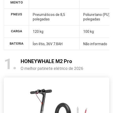
MENTO
PNEUS
Pneumáticos de 8,5
Poliuretano (PU) d
polegadas
polegadas
CARGA
120 kg
100 kg
BATERIA
Íon-lítio, 36V 7.8AH
Não informado
1
HONEYWHALE M2 Pro
O melhor patinete elétrico de 2026