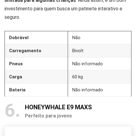
limitada para algumas crianças
. Ainda assim, é um bom
investimento para quem busca um patinete interativo e
seguro.
Dobrável
Não
Carregamento
Bivolt
Pneus
Não informado
Carga
60 kg
Bateria
Não informado
6
HONEYWHALE E9 MAXS
Perfeito para jovens